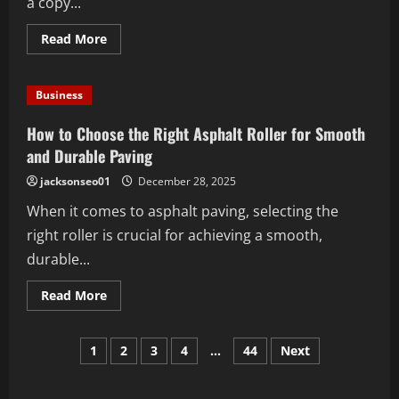
a copy...
Read
Read More
more
about
Best
paid
Business
subliminal
audio
creators
How to Choose the Right Asphalt Roller for Smooth
reviewed
for
and Durable Paving
2026
jacksonseo01
December 28, 2025
When it comes to asphalt paving, selecting the
right roller is crucial for achieving a smooth,
durable...
Read
Read More
more
about
How
Posts
to
1
2
3
4
…
44
Next
Choose
the
pagination
Right
Asphalt