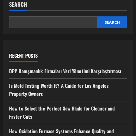
Roller
SEARCH
for
Smooth
and
Durable
SEARCH
Paving
RECENT POSTS
DPP Danışmanlık Firmaları Veri Yönetimi Karşılaştırması
Is Mold Testing Worth It? A Guide for Los Angeles
Property Owners
How to Select the Perfect Saw Blade for Cleaner and
Faster Cuts
How Oxidation Furnace Systems Enhance Quality and