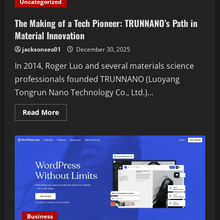
Uncategorized
in
Focus:
Advancing
The Making of a Tech Pioneer: TRUNNANO’s Path in
Comfort
and
Material Innovation
Energy
Efficiency
jacksonseo01
December 30, 2025
In 2014, Roger Luo and several materials science
professionals founded TRUNNANO (Luoyang
Tongrun Nano Technology Co., Ltd.)...
Read
Read More
more
about
The
Making
of
a
Tech
Pioneer:
TRUNNANO’s
Path
in
Material
Innovation
Business