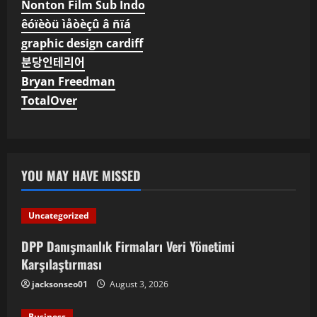
Nonton Film Sub Indo
êóïèòü ìåòèçû â ñïá
graphic design cardiff
분당인테리어
Bryan Freedman
TotalOver
YOU MAY HAVE MISSED
Uncategorized
DPP Danışmanlık Firmaları Veri Yönetimi
Karşılaştırması
jacksonseo01
August 3, 2026
Business