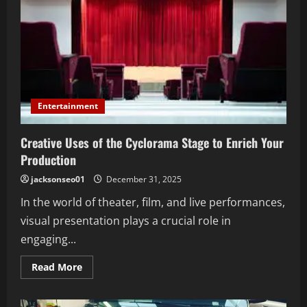
Entertainment
Creative Uses of the Cyclorama Stage to Enrich Your
Production
jacksonseo01
December 31, 2025
In the world of theater, film, and live performances,
visual presentation plays a crucial role in
engaging...
Read
Read More
more
about
Creative
Uses