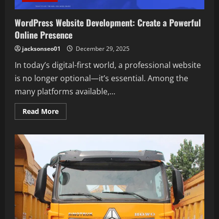
WordPress Website Development: Create a Powerful
Online Presence
jacksonseo01
December 29, 2025
In today’s digital-first world, a professional website
is no longer optional—it’s essential. Among the
many platforms available,...
Read
Read More
more
about
WordPress
Website
Development:
Create
a
Powerful
Online
Presence