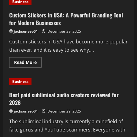
Business
of
Choosing
Used
Custom Stickers in USA: A Powerful Branding Tool
Heavy-
Duty
for Modern Businesses
Howo
Mixer
jacksonseo01
December 29, 2025
Trucks
for
Custom stickers in USA have become more popular
Your
Construction
than ever, and it is easy to see why....
Projects
Read
Read More
more
about
Custom
Stickers
Business
in
USA:
A
Best paid subliminal audio creators reviewed for
Powerful
Branding
2026
Tool
for
jacksonseo01
December 29, 2025
Modern
Businesses
The subliminal industry is currently a minefield of
fake gurus and YouTube scammers. Everyone with