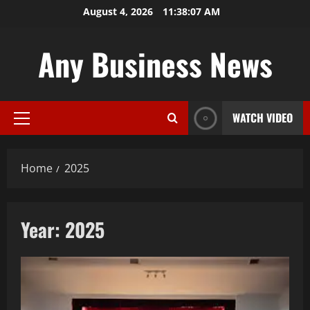
Skip
August 4, 2026
11:38:08 AM
to
content
Any Business News
WATCH VIDEO
Primary
Menu
Home
2025
Year:
2025