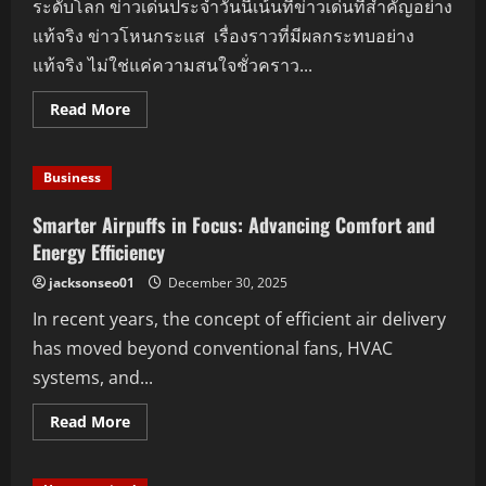
ระดับโลก ข่าวเด่นประจำวันนี้เน้นที่ข่าวเด่นที่สำคัญอย่าง
แท้จริง ข่าวโหนกระแส เรื่องราวที่มีผลกระทบอย่าง
แท้จริง ไม่ใช่แค่ความสนใจชั่วคราว...
Read
Read More
more
about
ข่าว
เด่น
Business
ประจำ
วัน:
เหตุการณ์
Smarter Airpuffs in Focus: Advancing Comfort and
ล่าสุด
ที่
Energy Efficiency
พลิก
โฉม
jacksonseo01
December 30, 2025
วงการ
In recent years, the concept of efficient air delivery
has moved beyond conventional fans, HVAC
systems, and...
Read
Read More
more
about
Smarter
Airpuffs