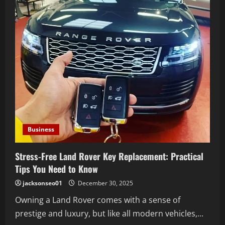
of
the
Cyclorama
Stage
to
Enrich
Your
Production
Business
Stress-Free Land Rover Key Replacement: Practical
Tips You Need to Know
jacksonseo01
December 30, 2025
Owning a Land Rover comes with a sense of
prestige and luxury, but like all modern vehicles,...