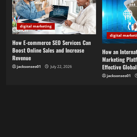
v
i
digital marketing
g
digital market
a
How E-commerce SEO Services Can
Boost Online Sales and Increase
How an Interna
t
Revenue
Marketing Plat
i
Effective Globa
jacksonseo01
July 22, 2026
jacksonseo01
o
n