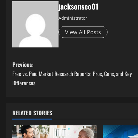
jacksonseo01
Administrator
View All Posts
P
Previous:
Free vs. Paid Market Research Reports: Pros, Cons, and Key
o
Differences
s
t
RELATED STORIES
n
a