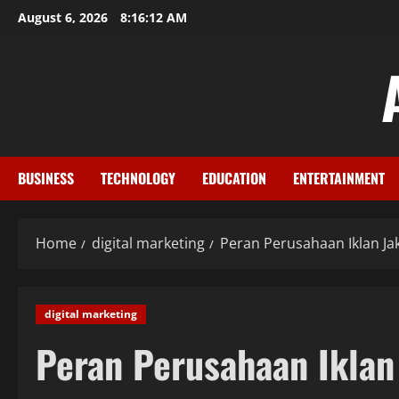
Skip
August 6, 2026
8:16:13 AM
to
content
BUSINESS
TECHNOLOGY
EDUCATION
ENTERTAINMENT
Home
digital marketing
Peran Perusahaan Iklan J
digital marketing
Peran Perusahaan Iklan