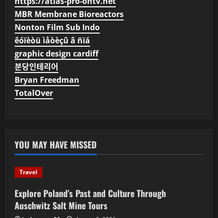
https://atlas-pro-ontv.net
MBR Membrane Bioreactors
Nonton Film Sub Indo
êóïèòü ìåòèçû â ñïá
graphic design cardiff
분당인테리어
Bryan Freedman
TotalOver
YOU MAY HAVE MISSED
Travel
Explore Poland’s Past and Culture Through
Auschwitz Salt Mine Tours