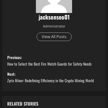
jacksonseo01
Administrator
View All Posts
P
Previous:
o
How to Select the Best Fire Watch Guards for Safety Needs
s
Next:
Zyrix Miner: Redefining Efficiency in the Crypto Mining World
t
n
a
RELATED STORIES