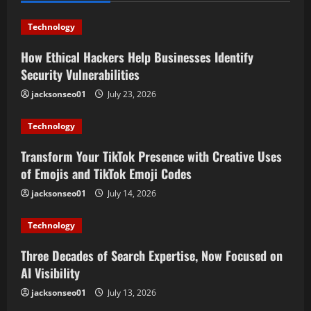
v
Technology
i
How Ethical Hackers Help Businesses Identify
Security Vulnerabilities
g
jacksonseo01
July 23, 2026
a
Technology
t
Transform Your TikTok Presence with Creative Uses
i
of Emojis and TikTok Emoji Codes
o
jacksonseo01
July 14, 2026
n
Technology
Three Decades of Search Expertise, Now Focused on
AI Visibility
jacksonseo01
July 13, 2026